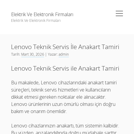
menüyü
Elektrik Ve Elektronik Firmaları
aç
Elektrik Ve Elektronik Firmaları
Yan
Ara
Menü
Igtv Yorum Çoğaltma Ücretsiz
Ara
Lenovo Teknik Servis İle Anakart Tamiri
Instagram Beğeni Hilesi Bedava Şifresiz
Tarih:
Mart 30, 2026
| Yazar:
admin
Instagram Gizli Hesap Görme Forumu
Igtv Yorum Çoğaltma Ücretsiz
Lenovo Teknik Servis ile Anakart Tamiri
Liste
Instagram Beğeni Hilesi Bedava Şifresiz
Sayfa Listesi
Instagram Gizli Hesap Görme Forumu
Bu makalede, Lenovo cihazlarındaki anakart tamiri
süreçleri, teknik servis hizmetleri ve kullanıcıların
Liste
dikkat etmesi gereken noktalar ele alınacaktır.
Sayfa Listesi
Lenovo ürünlerinin uzun ömürlü olması için doğru
bakım ve onarım önemlidir.
Lenovo cihazlarınızın anakartı, tüm sistemin kalbidir.
Bu yüzden, arızalandığında doğru müdahale şarttır.