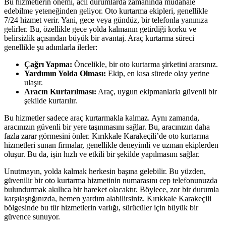
Bu hizmetlerin önemi, acil durumlarda zamanında müdahale
edebilme yeteneğinden geliyor. Oto kurtarma ekipleri, genellikle
7/24 hizmet verir. Yani, gece veya gündüz, bir telefonla yanınıza
gelirler. Bu, özellikle gece yolda kalmanın getirdiği korku ve
belirsizlik açısından büyük bir avantaj. Araç kurtarma süreci
genellikle şu adımlarla ilerler:
Çağrı Yapma:
Öncelikle, bir oto kurtarma şirketini ararsınız.
Yardımın Yolda Olması:
Ekip, en kısa sürede olay yerine
ulaşır.
Aracın Kurtarılması:
Araç, uygun ekipmanlarla güvenli bir
şekilde kurtarılır.
Bu hizmetler sadece araç kurtarmakla kalmaz. Aynı zamanda,
aracınızın güvenli bir yere taşınmasını sağlar. Bu, aracınızın daha
fazla zarar görmesini önler. Kırıkkale Karakeçili’de oto kurtarma
hizmetleri sunan firmalar, genellikle deneyimli ve uzman ekiplerden
oluşur. Bu da, işin hızlı ve etkili bir şekilde yapılmasını sağlar.
Unutmayın, yolda kalmak herkesin başına gelebilir. Bu yüzden,
güvenilir bir oto kurtarma hizmetinin numarasını cep telefonunuzda
bulundurmak akıllıca bir hareket olacaktır. Böylece, zor bir durumla
karşılaştığınızda, hemen yardım alabilirsiniz. Kırıkkale Karakeçili
bölgesinde bu tür hizmetlerin varlığı, sürücüler için büyük bir
güvence sunuyor.