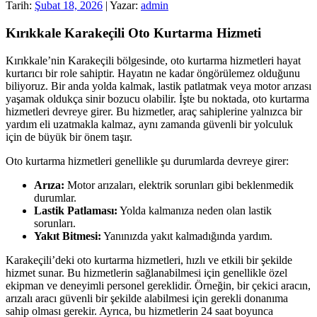
Tarih:
Şubat 18, 2026
| Yazar:
admin
Kırıkkale Karakeçili Oto Kurtarma Hizmeti
Kırıkkale’nin Karakeçili bölgesinde, oto kurtarma hizmetleri hayat
kurtarıcı bir role sahiptir. Hayatın ne kadar öngörülemez olduğunu
biliyoruz. Bir anda yolda kalmak, lastik patlatmak veya motor arızası
yaşamak oldukça sinir bozucu olabilir. İşte bu noktada, oto kurtarma
hizmetleri devreye girer. Bu hizmetler, araç sahiplerine yalnızca bir
yardım eli uzatmakla kalmaz, aynı zamanda güvenli bir yolculuk
için de büyük bir önem taşır.
Oto kurtarma hizmetleri genellikle şu durumlarda devreye girer:
Arıza:
Motor arızaları, elektrik sorunları gibi beklenmedik
durumlar.
Lastik Patlaması:
Yolda kalmanıza neden olan lastik
sorunları.
Yakıt Bitmesi:
Yanınızda yakıt kalmadığında yardım.
Karakeçili’deki oto kurtarma hizmetleri, hızlı ve etkili bir şekilde
hizmet sunar. Bu hizmetlerin sağlanabilmesi için genellikle özel
ekipman ve deneyimli personel gereklidir. Örneğin, bir çekici aracın,
arızalı aracı güvenli bir şekilde alabilmesi için gerekli donanıma
sahip olması gerekir. Ayrıca, bu hizmetlerin 24 saat boyunca