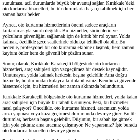
sunulması, acil durumlarda büyük bir avantaj sağlar. Kırıkkale’deki
oto kurtarma hizmetleri, bu tür durumlarla başa çıkabilmek için her
zaman hazır bekler.
Ayrıca, oto kurtarma hizmetlerinin önemi sadece araçların
kurtarılmasıyla sınırlı değildir. Bu hizmetler, sürücülerin ve
yolcuların güvenliğini sağlamak için de kritik bir rol oynar. Yolda
kalmak, özellikle gece saatlerinde oldukça tehlikeli olabilir. Bu
nedenle, profesyonel bir oto kurtarma ekibine ulaşmak, hem zaman
kaybını önler hem de güvenli bir çözüm sunar.
Sonuç olarak, Kırıkkale Karakeçili bölgesinde oto kurtarma
hizmetleri, araç sahipleri için vazgeçilmez bir destek kaynağıdır.
Unutmayın, yolda kalmak herkesin başına gelebilir. Ama doğru
hizmetle, bu durumdan kolayca kurtulabilirsiniz. Kendinizi güvende
hissetmek için, bu hizmetleri her zaman aklınızda bulundurun.
Kırıkkale Karakeçili bölgesinde oto kurtarma hizmetleri, yolda kalan
araç sahipleri için büyük bir rahatlık sunuyor. Peki, bu hizmetler
nasıl çalışıyor? Öncelikle, oto kurtarma hizmeti, aracınızın yolda
arıza yapması veya kaza geçirmesi durumunda devreye girer. Bu tür
durumlar, herkesin başına gelebilir. Düşünün, bir sabah işe gitmek
için yola çıktınız ama aracınız çalışmıyor. Ne yaparsınız? İşte burada
oto kurtarma hizmetleri devreye giriyor.