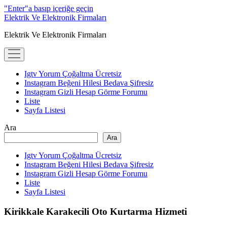
"Enter"a basıp içeriğe geçin
Elektrik Ve Elektronik Firmaları
Elektrik Ve Elektronik Firmaları
menüyü
aç
Igtv Yorum Çoğaltma Ücretsiz
Instagram Beğeni Hilesi Bedava Şifresiz
Instagram Gizli Hesap Görme Forumu
Liste
Sayfa Listesi
Yan
Ara
Ara
Menü
Igtv Yorum Çoğaltma Ücretsiz
Instagram Beğeni Hilesi Bedava Şifresiz
Instagram Gizli Hesap Görme Forumu
Liste
Sayfa Listesi
Kirikkale Karakecili Oto Kurtarma Hizmeti