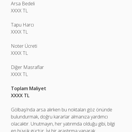
Arsa Bedeli
XXXX TL
Tapu Harcı
XXXX TL
Noter Ücreti
XXXX TL
Diğer Masraflar
XXXX TL
Toplam Maliyet
XXXX TL
Gölbaşı’nda arsa alırken bu noktaları göz önünde
bulundurmak, doğru kararlar almanıza yardımcı
olacaktır. Unutmayın, her yatırımda olduğu gibi, bilgi
en büyük güçtür. İyi bir araştırma yaparak,