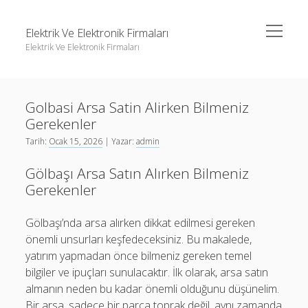
menüyü
Elektrik Ve Elektronik Firmaları
aç
Elektrik Ve Elektronik Firmaları
Yan
Ara
Menü
Igtv Yorum Çoğaltma Ücretsiz
Ara
Golbasi Arsa Satin Alirken Bilmeniz
Instagram Beğeni Hilesi Bedava Şifresiz
Gerekenler
Instagram Gizli Hesap Görme Forumu
Igtv Yorum Çoğaltma Ücretsiz
Tarih:
Ocak 15, 2026
| Yazar:
admin
Liste
Instagram Beğeni Hilesi Bedava Şifresiz
Gölbaşı Arsa Satın Alırken Bilmeniz
Sayfa Listesi
Instagram Gizli Hesap Görme Forumu
Gerekenler
Liste
Gölbaşı’nda arsa alırken dikkat edilmesi gereken
Sayfa Listesi
önemli unsurları keşfedeceksiniz. Bu makalede,
yatırım yapmadan önce bilmeniz gereken temel
bilgiler ve ipuçları sunulacaktır. İlk olarak, arsa satın
almanın neden bu kadar önemli olduğunu düşünelim.
Bir arsa, sadece bir parça toprak değil, aynı zamanda