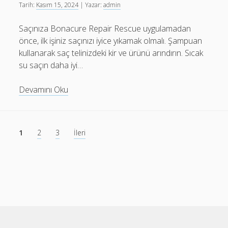
Tarih:
Kasım 15, 2024
| Yazar:
admin
Saçınıza Bonacure Repair Rescue uygulamadan
önce, ilk işiniz saçınızı iyice yıkamak olmalı. Şampuan
kullanarak saç telinizdeki kir ve ürünü arındırın. Sıcak
su saçın daha iyi…
Bonacure
Devamını Oku
Repair
Rescue
Nasıl
Yazı
1
2
3
İleri
Kullanılır
sayfalaması