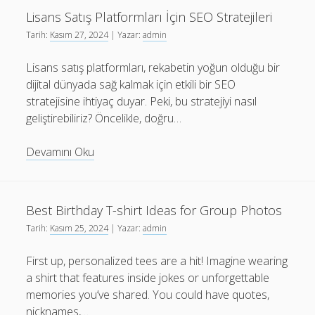
Lisans Satış Platformları İçin SEO Stratejileri
Tarih:
Kasım 27, 2024
| Yazar:
admin
Lisans satış platformları, rekabetin yoğun olduğu bir
dijital dünyada sağ kalmak için etkili bir SEO
stratejisine ihtiyaç duyar. Peki, bu stratejiyi nasıl
geliştirebiliriz? Öncelikle, doğru…
Lisans
Devamını Oku
Satış
Platformları
İçin
Best Birthday T-shirt Ideas for Group Photos
SEO
Tarih:
Kasım 25, 2024
| Yazar:
admin
Stratejileri
First up, personalized tees are a hit! Imagine wearing
a shirt that features inside jokes or unforgettable
memories you’ve shared. You could have quotes,
nicknames,…