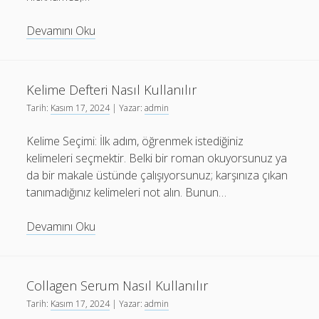
Best
Devamını Oku
Birthday
T-
shirt
Kelime Defteri Nasıl Kullanılır
Ideas
Tarih:
Kasım 17, 2024
| Yazar:
admin
for
Group
Kelime Seçimi: İlk adım, öğrenmek istediğiniz
Photos
kelimeleri seçmektir. Belki bir roman okuyorsunuz ya
da bir makale üstünde çalışıyorsunuz; karşınıza çıkan
tanımadığınız kelimeleri not alın. Bunun…
Kelime
Devamını Oku
Defteri
Nasıl
Kullanılır
Collagen Serum Nasıl Kullanılır
Tarih:
Kasım 17, 2024
| Yazar:
admin