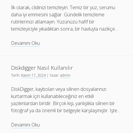
İlk olarak, cildinizi temizleyin. Temiz bir yüz, serumu
daha iyi emmesini sağlar. Gündelik temizleme
rutinlerinizi atlamayın. Yüzünüzü hafif bir
temizleyiciyle yıkadıktan sonra, bir havluyla nazikçe…
Collagen
Devamını Oku
Serum
Nasıl
Kullanılır
Diskdigger Nasıl Kullanılır
Tarih:
Kasım 17, 2024
| Yazar:
admin
DiskDigger, kaybolan veya silinen dosyalarınızı
kurtarmak için kullanabileceğiniz en etkili
yazılımlardan biridir. Birçok kişi, yanlışlıkla silinen bir
fotoğraf ya da önemli bir belgeyle karşılaşmıştır. İşte…
Diskdigger
Devamını Oku
Nasıl