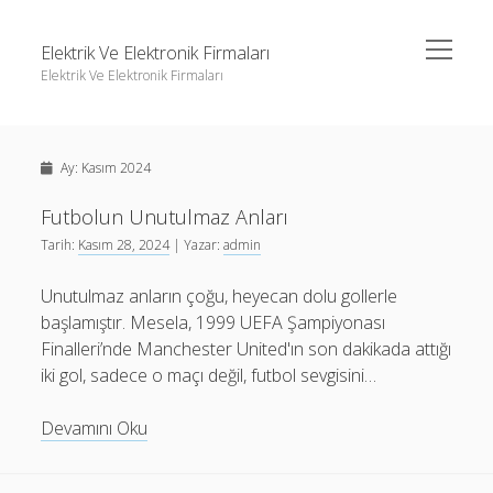
menüyü
Elektrik Ve Elektronik Firmaları
aç
Elektrik Ve Elektronik Firmaları
Yan
Ara
Menü
Igtv Yorum Çoğaltma Ücretsiz
Ara
Ay:
Kasım 2024
Instagram Beğeni Hilesi Bedava Şifresiz
Instagram Gizli Hesap Görme Forumu
Futbolun Unutulmaz Anları
Igtv Yorum Çoğaltma Ücretsiz
Tarih:
Kasım 28, 2024
| Yazar:
admin
Liste
Instagram Beğeni Hilesi Bedava Şifresiz
Sayfa Listesi
Unutulmaz anların çoğu, heyecan dolu gollerle
Instagram Gizli Hesap Görme Forumu
başlamıştır. Mesela, 1999 UEFA Şampiyonası
Liste
Finalleri’nde Manchester United'ın son dakikada attığı
Sayfa Listesi
iki gol, sadece o maçı değil, futbol sevgisini…
Futbolun
Devamını Oku
Unutulmaz
Anları