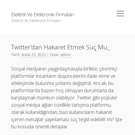
menüyü
Elektrik Ve Elektronik Firmaları
aç
Elektrik Ve Elektronik Firmaları
Yan
Ara
Menü
Igtv Yorum Çoğaltma Ücretsiz
Ara
Twitter’dan Hakaret Etmek Suç Mu_
Instagram Beğeni Hilesi Bedava Şifresiz
Tarih:
Aralık 23, 2023
| Yazar:
admin
Instagram Gizli Hesap Görme Forumu
Igtv Yorum Çoğaltma Ücretsiz
Sosyal medyanın yaygınlaşmasıyla birlikte, çevrimiçi
Liste
Instagram Beğeni Hilesi Bedava Şifresiz
platformlar insanların düşüncelerini ifade etme ve
Sayfa Listesi
Instagram Gizli Hesap Görme Forumu
etkileşimde bulunma yollarını değiştirdi. Ancak, bu
platformlarda bazen hoş olmayan durumlarla da
Liste
karşılaşmak mümkün olabiliyor. Twitter gibi popüler
Sayfa Listesi
sosyal medya ağları özellikle tartışma platformu
olarak kullanıldığından, bazı kullanıcıların hakaret
içeren mesajlar yayınlaması suç teşkil edebilir mi? İşte
bu konuda önemli detaylar.