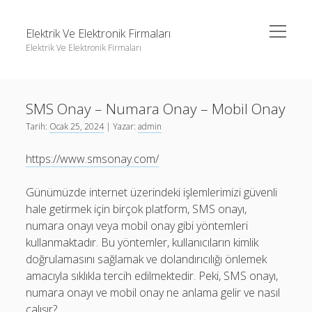
menüyü
Elektrik Ve Elektronik Firmaları
aç
Elektrik Ve Elektronik Firmaları
Yan
Ara
Menü
Igtv Yorum Çoğaltma Ücretsiz
Ara
SMS Onay – Numara Onay – Mobil Onay
Instagram Beğeni Hilesi Bedava Şifresiz
Tarih:
Ocak 25, 2024
| Yazar:
admin
Instagram Gizli Hesap Görme Forumu
Igtv Yorum Çoğaltma Ücretsiz
https://www.smsonay.com/
Liste
Instagram Beğeni Hilesi Bedava Şifresiz
Sayfa Listesi
Instagram Gizli Hesap Görme Forumu
Günümüzde internet üzerindeki işlemlerimizi güvenli
hale getirmek için birçok platform, SMS onayı,
Liste
numara onayı veya mobil onay gibi yöntemleri
Sayfa Listesi
kullanmaktadır. Bu yöntemler, kullanıcıların kimlik
doğrulamasını sağlamak ve dolandırıcılığı önlemek
amacıyla sıklıkla tercih edilmektedir. Peki, SMS onayı,
numara onayı ve mobil onay ne anlama gelir ve nasıl
çalışır?