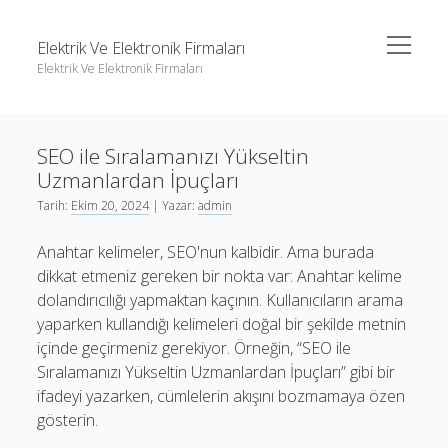
menüyü
Elektrik Ve Elektronik Firmaları
aç
Elektrik Ve Elektronik Firmaları
Yan
Ara
Menü
Igtv Yorum Çoğaltma Ücretsiz
Ara
SEO ile Sıralamanızı Yükseltin
Instagram Beğeni Hilesi Bedava Şifresiz
Uzmanlardan İpuçları
Instagram Gizli Hesap Görme Forumu
Igtv Yorum Çoğaltma Ücretsiz
Tarih:
Ekim 20, 2024
| Yazar:
admin
Liste
Instagram Beğeni Hilesi Bedava Şifresiz
Anahtar kelimeler, SEO'nun kalbidir. Ama burada
Sayfa Listesi
Instagram Gizli Hesap Görme Forumu
dikkat etmeniz gereken bir nokta var: Anahtar kelime
dolandırıcılığı yapmaktan kaçının. Kullanıcıların arama
Liste
yaparken kullandığı kelimeleri doğal bir şekilde metnin
Sayfa Listesi
içinde geçirmeniz gerekiyor. Örneğin, “SEO ile
Sıralamanızı Yükseltin Uzmanlardan İpuçları” gibi bir
ifadeyi yazarken, cümlelerin akışını bozmamaya özen
gösterin.