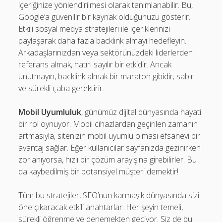
içeriğinize yönlendirilmesi olarak tanımlanabilir. Bu,
Google’a güvenilir bir kaynak olduğunuzu gösterir.
Etkili sosyal medya stratejileri ile içeriklerinizi
paylaşarak daha fazla backlink almayı hedefleyin.
Arkadaşlarınızdan veya sektörünüzdeki liderlerden
referans almak, hatırı sayılır bir etkidir. Ancak
unutmayın, backlink almak bir maraton gibidir; sabır
ve sürekli çaba gerektirir.
Mobil Uyumluluk
, günümüz dijital dünyasında hayati
bir rol oynuyor. Mobil cihazlardan geçirilen zamanın
artmasıyla, sitenizin mobil uyumlu olması efsanevi bir
avantaj sağlar. Eğer kullanıcılar sayfanızda gezinirken
zorlanıyorsa, hızlı bir çözüm arayışına girebilirler. Bu
da kaybedilmiş bir potansiyel müşteri demektir!
Tüm bu stratejiler, SEO’nun karmaşık dünyasında sizi
öne çıkaracak etkili anahtarlar. Her şeyin temeli,
sürekli öğrenme ve denemekten geçiyor. Siz de bu