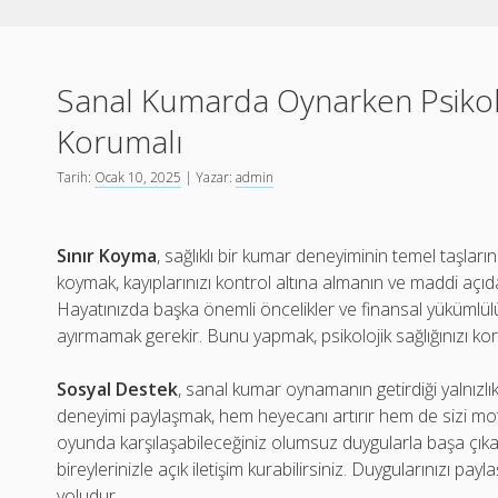
Sanal Kumarda Oynarken Psikolo
Korumalı
Tarih:
Ocak 10, 2025
| Yazar:
admin
Sınır Koyma
, sağlıklı bir kumar deneyiminin temel taşların
koymak, kayıplarınızı kontrol altına almanın ve maddi açıd
Hayatınızda başka önemli öncelikler ve finansal yükümlü
ayırmamak gerekir. Bunu yapmak, psikolojik sağlığınızı ko
Sosyal Destek
, sanal kumar oynamanın getirdiği yalnızlık 
deneyimi paylaşmak, hem heyecanı artırır hem de sizi mo
oyunda karşılaşabileceğiniz olumsuz duygularla başa çıkab
bireylerinizle açık iletişim kurabilirsiniz. Duygularınızı pay
yoludur.