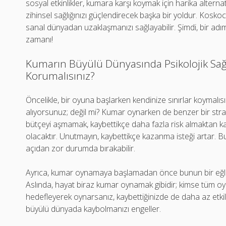
sosyal etkinlikler, kumara karşı koymak için harika alterna
zihinsel sağlığınızı güçlendirecek başka bir yoldur. Koskoc
sanal dünyadan uzaklaşmanızı sağlayabilir. Şimdi, bir adı
zamanı!
Kumarın Büyülü Dünyasında Psikolojik Sağlı
Korumalısınız?
Öncelikle, bir oyuna başlarken kendinize sınırlar koymalıs
alıyorsunuz; değil mi? Kumar oynarken de benzer bir stratej
bütçeyi aşmamak, kaybettikçe daha fazla risk almaktan ka
olacaktır. Unutmayın, kaybettikçe kazanma isteği artar. Bu,
açıdan zor durumda bırakabilir.
Ayrıca, kumar oynamaya başlamadan önce bunun bir eğlen
Aslında, hayat biraz kumar oynamak gibidir; kimse tüm
hedefleyerek oynarsanız, kaybettiğinizde de daha az etk
büyülü dünyada kaybolmanızı engeller.