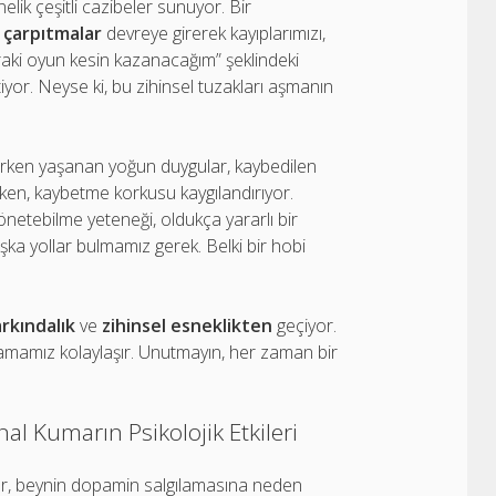
önelik çeşitli cazibeler sunuyor. Bir
l çarpıtmalar
devreye girerek kayıplarımızı,
raki oyun kesin kazanacağım” şeklindeki
or. Neyse ki, bu zihinsel tuzakları aşmanın
arken yaşanan yoğun duygular, kaybedilen
ken, kaybetme korkusu kaygılandırıyor.
yönetebilme yeteneği, oldukça yararlı bir
a yollar bulmamız gerek. Belki bir hobi
arkındalık
ve
zihinsel esneklikten
geçiyor.
nlamamız kolaylaşır. Unutmayın, her zaman bir
al Kumarın Psikolojik Etkileri
er, beynin dopamin salgılamasına neden