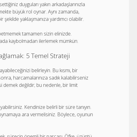
tiğiniz duyguları yakın arkadaşlarınızla
tmekte büyük rol oynar. Aynı zamanda,
bir şekilde yaklaşmanıza yardımcı olabilir.
kaybetmemek tamamen sizin elinizde.
dünyada kaybolmadan ilerlemek mümkün.
ğlamak: 5 Temel Strateji
leceğinizi belirleyin. Bu kısmı, bir
n sonra, harcamalarınıza sadık kalabilirseniz
 demek değildir; bu nedenle, bir limit
lirsiniz. Kendinize belirli bir süre tanıyın.
 oynamaya ara vermelisiniz. Böylece, oyunun
, sürecin önemli bir parçası. Öfke, üzüntü