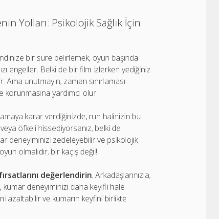
n Yolları: Psikolojik Sağlık İçin
endinize bir süre belirlemek, oyun başında
ı engeller. Belki de bir film izlerken yediğiniz
lir. Ama unutmayın, zaman sınırlaması
e korunmasına yardımcı olur.
amaya karar verdiğinizde, ruh halinizin bu
 veya öfkeli hissediyorsanız, belki de
 deneyiminizi zedeleyebilir ve psikolojik
yun olmalıdır, bir kaçış değil!
fırsatlarını değerlendirin
. Arkadaşlarınızla,
k, kumar deneyiminizi daha keyifli hale
ni azaltabilir ve kumarın keyfini birlikte