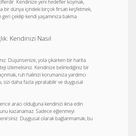
tiflerdir. Kendinize yeni hedefler koymak,
a bir dünya içindeki birçok fırsatı keşfetmek,
m geri çekilip kendi yaşamınıza bakma
k: Kendinizi Nasıl
ınız. Düşünsenize, yola çıkarken bir harita
i izlemelisiniz. Kendinize belirlediğiniz bir
çınmak, ruh halinizi korumanıza yardımcı
 sizi daha fazla yıpratabilir ve duygusal
ce aracı olduğuna kendinizi ikna edin.
 oyunu kazanamaz. Sadece eğlenmeyi
ilenirsiniz. Duygusal olarak bağlanmamak, bu