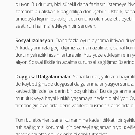
oluyor. Bu durum, bizi sürekli daha fazlasını istemeye it
zamanla bu alışkanlık bağımlılığa dönüşebilir. Üstelik, 
umuduyla kişinin psikolojik durumunu olumsuz etkileyebil
saat, ruh halimizi etkileyen bir serüven.
Sosyal İzolasyon
: Daha fazla oyun oynama ihtiyacı duyd
Arkadaşlarımızla geçirdiğimiz zaman azalırken, sanal ku
durum yalnızlık hissini arttırabilir. Yüz yüze etkileşimleri
alıyor. Sosyal ilişkilerin azalması, ruhsal sağlığımız üzerin
Duygusal Dalgalanmalar
: Sanal kumar, yalnızca bağımlı
de kaybettiğinizde duygusal dalgalanmalar yaşıyorsunuz. K
kaybettiğinizde ise derin bir boşluk hissi. Bu dalgalanmalar,
mutluluk veya hayal kırıklığı yaşamaya neden olabiliyor. Oyu
tırmandığınız anlarla, derin vadilere düşmeniz arasında b
Tüm bu etkenler, sanal kumarın ne kadar dikkatli bir şekild
ruh sağlığımızı korumak için dengeyi sağlamanın yolu; eğle
gerçek hayatta da ilişkilerimizi canlı tutmakta.