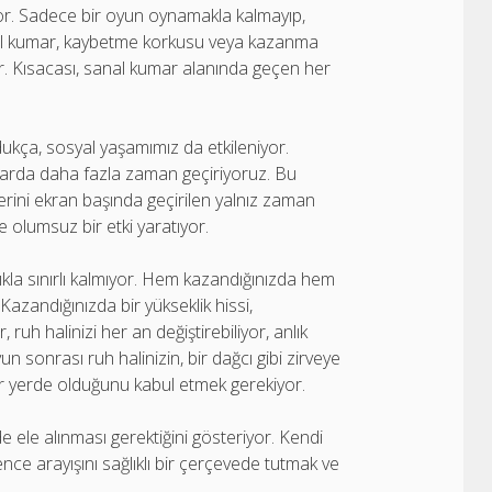
iyor. Sadece bir oyun oynamakla kalmayıp,
sanal kumar, kaybetme korkusu veya kazanma
ir. Kısacası, sanal kumar alanında geçen her
ukça, sosyal yaşamımız da etkileniyor.
marda daha fazla zaman geçiriyoruz. Bu
n yerini ekran başında geçirilen yalnız zaman
de olumsuz bir etki yaratıyor.
lıkla sınırlı kalmıyor. Hem kazandığınızda hem
azandığınızda bir yükseklik hissi,
 ruh halinizi her an değiştirebiliyor, anlık
n sonrası ruh halinizin, bir dağcı gibi zirveye
ir yerde olduğunu kabul etmek gerekiyor.
e ele alınması gerektiğini gösteriyor. Kendi
nce arayışını sağlıklı bir çerçevede tutmak ve