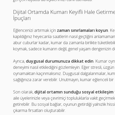
Dijital Ortamda Kumarı Keyifli Hale Getirmeni
İpuçları
Eğlencenizi artırmak için
zaman sınırlamaları koyun
. K
kapıldığınız heyecanla saatlerin nasıl geçtiğini anlamamanız
abur cuburlar kadar, kumar da zamanla birlikte tüketilebi
koymak, sadece kumarın değil, genel yaşam dengenizin d
Ayrıca,
duygusal durumunuza dikkat edin
. Kumar oyn
deneyimi nasıl etkilediğini gözlemleyin. Eğer stresli, üzgün
oynamaktan kaçınmalısınız. Duygusal dalgalanmalar, kumar
sağlığınıza zarar verebilir. Unutmayın, kumar eğlenceli bir o
Son olarak,
dijital ortamın sunduğu sosyal etkileşim 
aile üyelerinizle veya çevrimiçi topluluklarla vakit geçirme
getirebilir. Bu sosyal bağlar, oyunun getirdiği yalnızlık hissi
çıkarma fırsatları oluşturabilir.