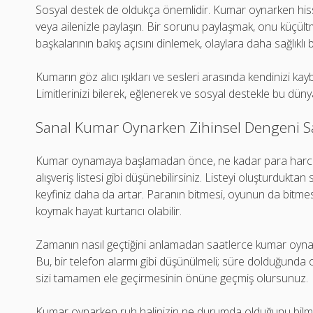
Sosyal destek de oldukça önemlidir. Kumar oynarken hisset
veya ailenizle paylaşın. Bir sorunu paylaşmak, onu küçül
başkalarının bakış açısını dinlemek, olaylara daha sağlıklı 
Kumarın göz alıcı ışıkları ve sesleri arasında kendinizi 
Limitlerinizi bilerek, eğlenerek ve sosyal destekle bu 
Sanal Kumar Oynarken Zihinsel Dengeni Sa
Kumar oynamaya başlamadan önce, ne kadar para harcayabi
alışveriş listesi gibi düşünebilirsiniz. Listeyi oluşturdukta
keyfiniz daha da artar. Paranın bitmesi, oyunun da bitmesi
koymak hayat kurtarıcı olabilir.
Zamanın nasıl geçtiğini anlamadan saatlerce kumar oynayabi
Bu, bir telefon alarmı gibi düşünülmeli; süre dolduğunda
sizi tamamen ele geçirmesinin önüne geçmiş olursunuz.
Kumar oynarken ruh halinizin ne durumda olduğunu bilmek