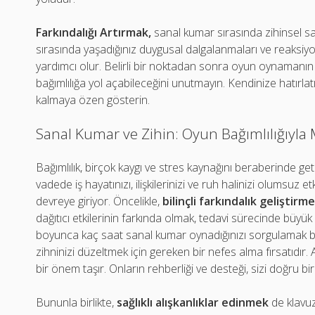
Farkındalığı Artırmak,
sanal kumar sırasında zihinsel sa
sırasında yaşadığınız duygusal dalgalanmaları ve reaksiyo
yardımcı olur. Belirli bir noktadan sonra oyun oynamanın sı
bağımlılığa yol açabileceğini unutmayın. Kendinize hatırla
kalmaya özen gösterin.
Sanal Kumar ve Zihin: Oyun Bağımlılığıyla
Bağımlılık, birçok kaygı ve stres kaynağını beraberinde geti
vadede iş hayatınızı, ilişkilerinizi ve ruh halinizi olumsuz
devreye giriyor. Öncelikle,
bilinçli farkındalık geliştirm
dağıtıcı etkilerinin farkında olmak, tedavi sürecinde büyük 
boyunca kaç saat sanal kumar oynadığınızı sorgulamak bile
zihninizi düzeltmek için gereken bir nefes alma fırsatıdır
bir önem taşır. Onların rehberliği ve desteği, sizi doğru bir 
Bununla birlikte,
sağlıklı alışkanlıklar edinmek
de klavuz 