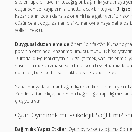
siteleri, tıpkı bir avcının tuzağı gibi, bağımlılık yaratmaya y
düşünsenize, kayıplarınızı unutturacak bir tuş var!
Bilişse
kazançlarımızdan daha az önemli hale getiriyor. “Bir son
düşünceler, çoğu zaman bizi kumar oynamaya daha da itiy
yolları mevcut.
Duygusal düzenleme de
önemli bir faktör. Kumar oyn
paranın ötesinde. Kazanma umudu, mutluluk hissi yaratır
Burada, duygusal dayanıklılık geliştirmek, yani hislerimizi 
savunma mekanizması. Kendimizi kötü hissettiğimizde başk
edinmeli, belki de bir spor aktivitesine yönelmeliyiz.
Sanal dünyada kumar bağımlılığından kurtulmanın yolu,
f
Kendimizi tanıdıkça, neden bu bağımlılığa kapıldığımızı a
çıkış yolu var!
Oyun Oynamak mı, Psikolojik Sağlık mı? San
Bağımlılık Yapıcı Etkiler
: Oyun oynarken aldığımız ödüll