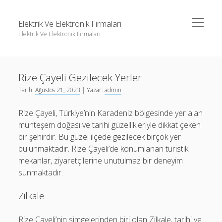
menüyü
Elektrik Ve Elektronik Firmaları
aç
Elektrik Ve Elektronik Firmaları
Yan
Ara
Menü
Igtv Yorum Çoğaltma Ücretsiz
Ara
Rize Çayeli Gezilecek Yerler
Instagram Beğeni Hilesi Bedava Şifresiz
Tarih:
Ağustos 21, 2023
| Yazar:
admin
Instagram Gizli Hesap Görme Forumu
Igtv Yorum Çoğaltma Ücretsiz
Rize Çayeli, Türkiye’nin Karadeniz bölgesinde yer alan
Liste
Instagram Beğeni Hilesi Bedava Şifresiz
muhteşem doğası ve tarihi güzellikleriyle dikkat çeken
Sayfa Listesi
Instagram Gizli Hesap Görme Forumu
bir şehirdir. Bu güzel ilçede gezilecek birçok yer
bulunmaktadır. Rize Çayeli’de konumlanan turistik
Liste
mekanlar, ziyaretçilerine unutulmaz bir deneyim
Sayfa Listesi
sunmaktadır.
Zilkale
Rize Çayeli’nin simgelerinden biri olan Zilkale, tarihi ve