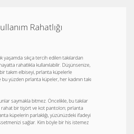
ullanım Rahatlığı
lük yaşamda sıkça tercih edilen takılardan
ayatta rahatlıkla kullanılabilir. Düşünsenize,
bir takım elbiseyi, pırlanta küpelerle
e bu yüzden pırlanta küpeler, her kadının takı
unlar saymakla bitmez. Öncelikle, bu takılar
ter rahat bir tişört ve kot pantolon; pırlanta
anta küpelerin parlaklığı, yüzünüzdeki ifadeyi
ssetmenizi sağlar. Kim böyle bir his istemez