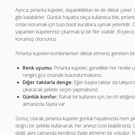
Ayrıca, pırlanta küpeler, dayanıklılıkları ile de dikkat çeke
gibi kalabilirler. Günlük hayatta sıkça kullanılsa bile, pır
onları korumak için bazı basit kurallara uymak yeterlidir. 
yaparken küpelerinizi çıkarmak iyi bir fikir olabilir. Böylec
korumuş olursunuz.
Pırlanta küpeleri kombinlerken dikkat etmeniz gereken bir
Renk uyumu:
Pırlanta küpeler, genellikle her renkle u
rengini göz önünde bulundurmalısınız.
Diğer takılarla denge:
Eğer başka takılar da takıyors
çıkaracak şekilde seçim yapmalısınız.
Günlük konfor:
Rahat bir kullanım için, tercih ettiğini
almanızda fayda var.
Sonuç olarak, pırlanta küpeler günlük hayatınızda hem şıkl
doğru bir şekilde kullanarak, her anınızı özel kılabilirsini
değil, aynı zamanda kendinizi ifade etmenin bir yoludur.