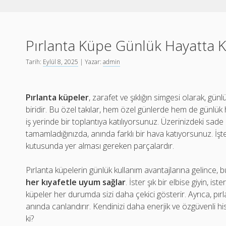
Pırlanta Küpe Günlük Hayatta K
Tarih:
Eylül 8, 2025
| Yazar:
admin
Pırlanta küpeler
, zarafet ve şıklığın simgesi olarak, gün
biridir. Bu özel takılar, hem özel günlerde hem de günlük h
iş yerinde bir toplantıya katılıyorsunuz. Üzerinizdeki sade 
tamamladığınızda, anında farklı bir hava katıyorsunuz. İşt
kutusunda yer alması gereken parçalardır.
Pırlanta küpelerin günlük kullanım avantajlarına gelince, b
her kıyafetle uyum sağlar
. İster şık bir elbise giyin, is
küpeler her durumda sizi daha çekici gösterir. Ayrıca, pırl
anında canlandırır. Kendinizi daha enerjik ve özgüvenli hi
ki?