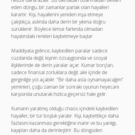
nebze daha azalır. Bu bıkmadan usanmadan devam
eden döngü, bir zamanlar parlak olan hayalleri
karartır. Kişi, hayallerini yeniden inşa etmeye
çalıştıkça, aslında daha derin bir yıkıma doğru
sürüklenir. Böylece kimse farkında olmadan
hayatındaki renkleri kaybetmeye başlar.
Maddiyata gelince, kaybedilen paralar sadece
cüzdanda değil, kişinin özsaygısında ve sosyal
ilişkilerinde de derin yaralar açar. Kumar borçları,
sadece finansal zorluklara değil; aile içinde de
gerginliğe yol açabilir. “Bir daha asla oynamayacağım”
yeminleri, çoğu zaman bir sonraki oyunun heyecanı
karşısında unutarak hızlıca geçersiz hale gelir.
Kumarın yaratmış olduğu chaos içindeki kaybedilen
hayaller, bir tür boşluk yaratır. Kişi, kaybettikçe daha
fazlasını kazanması gerektiğine inanır ve bu yanılgı,
kayıpları daha da derinleştirir. Bu döngüden