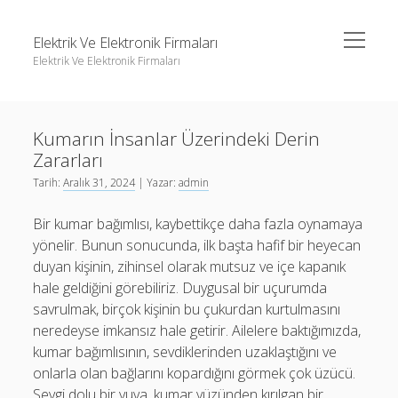
menüyü
Elektrik Ve Elektronik Firmaları
aç
Elektrik Ve Elektronik Firmaları
Yan
Ara
Menü
Igtv Yorum Çoğaltma Ücretsiz
Ara
Kumarın İnsanlar Üzerindeki Derin
Instagram Beğeni Hilesi Bedava Şifresiz
Zararları
Instagram Gizli Hesap Görme Forumu
Igtv Yorum Çoğaltma Ücretsiz
Tarih:
Aralık 31, 2024
| Yazar:
admin
Liste
Instagram Beğeni Hilesi Bedava Şifresiz
Bir kumar bağımlısı, kaybettikçe daha fazla oynamaya
Sayfa Listesi
Instagram Gizli Hesap Görme Forumu
yönelir. Bunun sonucunda, ilk başta hafif bir heyecan
duyan kişinin, zihinsel olarak mutsuz ve içe kapanık
Liste
hale geldiğini görebiliriz. Duygusal bir uçurumda
Sayfa Listesi
savrulmak, birçok kişinin bu çukurdan kurtulmasını
neredeyse imkansız hale getirir. Ailelere baktığımızda,
kumar bağımlısının, sevdiklerinden uzaklaştığını ve
onlarla olan bağlarını kopardığını görmek çok üzücü.
Sevgi dolu bir yuva, kumar yüzünden kırılgan bir