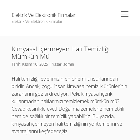
menüyü
Elektrik Ve Elektronik Firmaları
aç
Elektrik Ve Elektronik Firmaları
Yan
Ara
Menü
Igtv Yorum Çoğaltma Ücretsiz
Ara
Kimyasal İçermeyen Halı Temizliği
Instagram Beğeni Hilesi Bedava Şifresiz
Mümkün Mü
Instagram Gizli Hesap Görme Forumu
Igtv Yorum Çoğaltma Ücretsiz
Tarih:
Kasım 10, 2025
| Yazar:
admin
Liste
Instagram Beğeni Hilesi Bedava Şifresiz
Halı temizliği, evlerimizin en önemli unsurlarından
Sayfa Listesi
Instagram Gizli Hesap Görme Forumu
biridir. Ancak, çoğu insan kimyasal temizlik ürünlerinin
zararlarını göz ardı ediyor. Peki, kimyasal içerik
Liste
kullanmadan halılarımızı temizlemek mümkün mü?
Sayfa Listesi
Cevap kesinlikle evet! Doğal malzemelerle hem etkili
hem de sağlıklı bir temizlik yapabiliriz. Bu yazıda,
kimyasal içermeyen halı temizliğinin yöntemlerini ve
avantajlarını keşfedeceğiz.