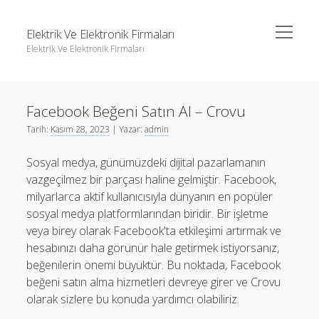
menüyü
Elektrik Ve Elektronik Firmaları
aç
Elektrik Ve Elektronik Firmaları
Yan
Ara
Menü
Igtv Yorum Çoğaltma Ücretsiz
Ara
Facebook Beğeni Satın Al – Crovu
Instagram Beğeni Hilesi Bedava Şifresiz
Tarih:
Kasım 28, 2023
| Yazar:
admin
Instagram Gizli Hesap Görme Forumu
Igtv Yorum Çoğaltma Ücretsiz
Sosyal medya, günümüzdeki dijital pazarlamanın
Liste
Instagram Beğeni Hilesi Bedava Şifresiz
vazgeçilmez bir parçası haline gelmiştir. Facebook,
Sayfa Listesi
Instagram Gizli Hesap Görme Forumu
milyarlarca aktif kullanıcısıyla dünyanın en popüler
sosyal medya platformlarından biridir. Bir işletme
Liste
veya birey olarak Facebook'ta etkileşimi artırmak ve
Sayfa Listesi
hesabınızı daha görünür hale getirmek istiyorsanız,
beğenilerin önemi büyüktür. Bu noktada, Facebook
beğeni satın alma hizmetleri devreye girer ve Crovu
olarak sizlere bu konuda yardımcı olabiliriz.