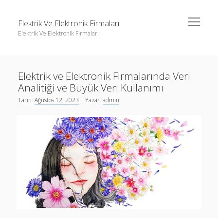
menüyü
Elektrik Ve Elektronik Firmaları
aç
Elektrik Ve Elektronik Firmaları
Yan
Ara
Menü
Igtv Yorum Çoğaltma Ücretsiz
Ara
Elektrik ve Elektronik Firmalarında Veri
Instagram Beğeni Hilesi Bedava Şifresiz
Analitiği ve Büyük Veri Kullanımı
Instagram Gizli Hesap Görme Forumu
Igtv Yorum Çoğaltma Ücretsiz
Tarih:
Ağustos 12, 2023
| Yazar:
admin
Liste
Instagram Beğeni Hilesi Bedava Şifresiz
Sayfa Listesi
Instagram Gizli Hesap Görme Forumu
Liste
Sayfa Listesi