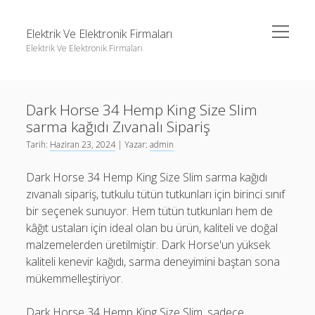
menüyü
Elektrik Ve Elektronik Firmaları
aç
Elektrik Ve Elektronik Firmaları
Yan
Ara
Menü
Igtv Yorum Çoğaltma Ücretsiz
Ara
Dark Horse 34 Hemp King Size Slim
Instagram Beğeni Hilesi Bedava Şifresiz
sarma kağıdı Zıvanalı Sipariş
Instagram Gizli Hesap Görme Forumu
Igtv Yorum Çoğaltma Ücretsiz
Tarih:
Haziran 23, 2024
| Yazar:
admin
Liste
Instagram Beğeni Hilesi Bedava Şifresiz
Dark Horse 34 Hemp King Size Slim sarma kağıdı
Sayfa Listesi
Instagram Gizli Hesap Görme Forumu
zıvanalı sipariş, tutkulu tütün tutkunları için birinci sınıf
bir seçenek sunuyor. Hem tütün tutkunları hem de
Liste
kâğıt ustaları için ideal olan bu ürün, kaliteli ve doğal
Sayfa Listesi
malzemelerden üretilmiştir. Dark Horse'un yüksek
kaliteli kenevir kağıdı, sarma deneyimini baştan sona
mükemmelleştiriyor.
Dark Horse 34 Hemp King Size Slim, sadece