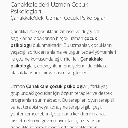
Çanakkale'deki Uzman Çocuk
Psikologları
Çanakkale'deki Uzman Çocuk Psikologları
Çanakkale’de çocukların zihinsel ve duygusal
sağlıklarına odaklanan birçok uzman
çocuk
psikolog
u bulunmaktadır. Bu uzmanlar, çocukların
yaşadığı zorlukları anlama ve uygun tedavi yöntemleri
ile çözme konusunda eğitimlidirler.
Çanakkale
psikolog
ları, ebeveynlerin endişelerini de dikkate
alarak kapsamlı bir yaklaşım sergilerler.
Uzman
Çanakkale çocuk psikolog
ları, farklı yaş
gruplundaki çocuklar için özgün terapiler ve destek
programları sunmaktadır. Bu terapiler, oyun terapisi,
sanat terapisi veya konuşma terapisi gibi çeşitli
yöntemler içerebilir. Çocukların kendilerini rahat
hissetmeleri ve güven duymaları için seanslar
genellikle samimi bir ortamda gerçekleştirilir.