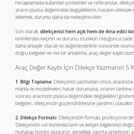
hesaplamada kullanılan yöntemler ve referanslar, dilekçenizi
aracın piyasa değerindeki değişikliklerin, hasarın etkisiyle
eklemek, durumu daha da netleştirecektir.
Son olarak,
dilekçenizi hem açık hem de ikna edici bir
terimlerden kaçının ve durumu mümkün olduğunca sade bir 
daha anlaşılır olacak ve değerlendirilme sürecinde olums
doğru belgeler ve net bir anlatımla, araç değer kaybı tazm
Araç Değer Kaybı İçin Dilekçe Yazmanın 5 K
1. Bilgi Toplama:
Dilekçenizi yazmadan önce, aracınızla ilg
marka ve modelinden, hasar durumuna, onarım tarihine ka
sonrası aracınızın piyasa değerindeki değişiklikleri göster
belgeler, dilekçenizin güçlendirilmesine yardımcı olacaktır
2. Dilekçe Formatı:
Dilekçenizin formatı, profesyonel bir
Dilekçenizin üst kısmında tarih ve iletişim bilgilerinizi doğr
muhatap kısmını oluşturun; genellikle sigorta şirketinizin adı