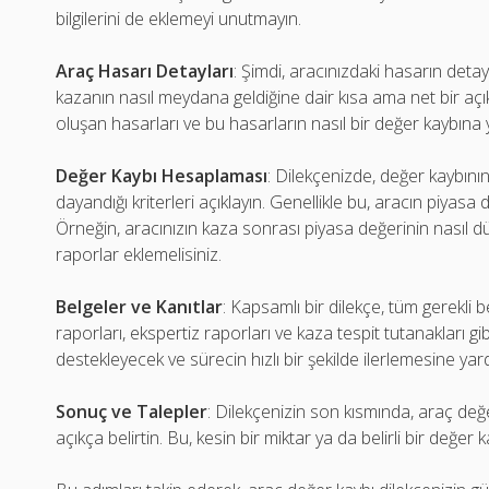
bilgilerini de eklemeyi unutmayın.
Araç Hasarı Detayları
: Şimdi, aracınızdaki hasarın detay
kazanın nasıl meydana geldiğine dair kısa ama net bir aç
oluşan hasarları ve bu hasarların nasıl bir değer kaybına yol 
Değer Kaybı Hesaplaması
: Dilekçenizde, değer kaybını
dayandığı kriterleri açıklayın. Genellikle bu, aracın piyasa değ
Örneğin, aracınızın kaza sonrası piyasa değerinin nasıl 
raporlar eklemelisiniz.
Belgeler ve Kanıtlar
: Kapsamlı bir dilekçe, tüm gerekli 
raporları, ekspertiz raporları ve kaza tespit tutanakları gibi
destekleyecek ve sürecin hızlı bir şekilde ilerlemesine yard
Sonuç ve Talepler
: Dilekçenizin son kısmında, araç değer
açıkça belirtin. Bu, kesin bir miktar ya da belirli bir değer k