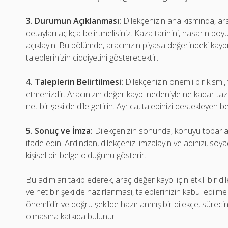
3. Durumun Açıklanması:
Dilekçenizin ana kısmında, arac
detayları açıkça belirtmelisiniz. Kaza tarihini, hasarın bo
açıklayın. Bu bölümde, aracınızın piyasa değerindeki kayb
taleplerinizin ciddiyetini gösterecektir.
4. Taleplerin Belirtilmesi:
Dilekçenizin önemli bir kısmı, 
etmenizdir. Aracınızın değer kaybı nedeniyle ne kadar tazmi
net bir şekilde dile getirin. Ayrıca, talebinizi destekleyen 
5. Sonuç ve İmza:
Dilekçenizin sonunda, konuyu toparlay
ifade edin. Ardından, dilekçenizi imzalayın ve adınızı, soya
kişisel bir belge olduğunu gösterir.
Bu adımları takip ederek, araç değer kaybı için etkili bir d
ve net bir şekilde hazırlanması, taleplerinizin kabul edilm
önemlidir ve doğru şekilde hazırlanmış bir dilekçe, sürec
olmasına katkıda bulunur.