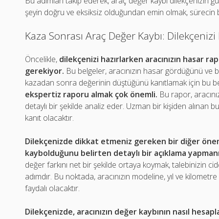
Bu adımları takip ederek, araç değer kaybı dilekçenizin güçl
şeyin doğru ve eksiksiz olduğundan emin olmak, sürecin ba
Kaza Sonrası Araç Değer Kaybı: Dilekçenizi
Öncelikle,
dilekçenizi hazırlarken aracınızın hasar r
gerekiyor.
Bu belgeler, aracınızın hasar gördüğünü ve bu
kazadan sonra değerinin düştüğünü kanıtlamak için bu belg
ekspertiz raporu almak çok önemli.
Bu rapor, aracını
detaylı bir şekilde analiz eder. Uzman bir kişiden alınan b
kanıt olacaktır.
Dilekçenizde dikkat etmeniz gereken bir diğer öneml
kaybolduğunu belirten detaylı bir açıklama yapmanı
değer farkını net bir şekilde ortaya koymak, talebinizin cid
adımdır. Bu noktada, aracınızın modeline, yıl ve kilomet
faydalı olacaktır.
Dilekçenizde, aracınızın değer kaybının nasıl hesapla