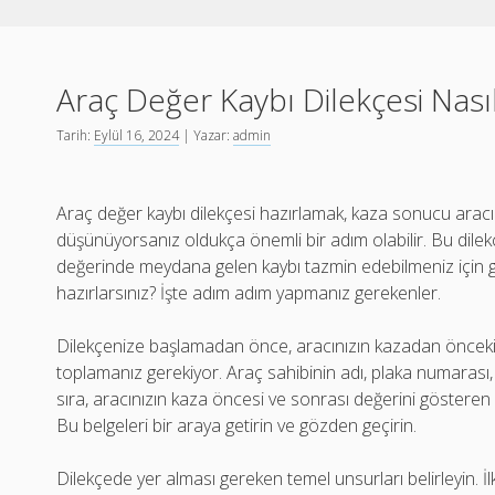
Araç Değer Kaybı Dilekçesi Nasıl
Tarih:
Eylül 16, 2024
| Yazar:
admin
Araç değer kaybı dilekçesi hazırlamak, kaza sonucu arac
düşünüyorsanız oldukça önemli bir adım olabilir. Bu dile
değerinde meydana gelen kaybı tazmin edebilmeniz için gere
hazırlarsınız? İşte adım adım yapmanız gerekenler.
Dilekçenize başlamadan önce, aracınızın kazadan önceki ve
toplamanız gerekiyor. Araç sahibinin adı, plaka numarası, ka
sıra, aracınızın kaza öncesi ve sonrası değerini gösteren 
Bu belgeleri bir araya getirin ve gözden geçirin.
Dilekçede yer alması gereken temel unsurları belirleyin. İl