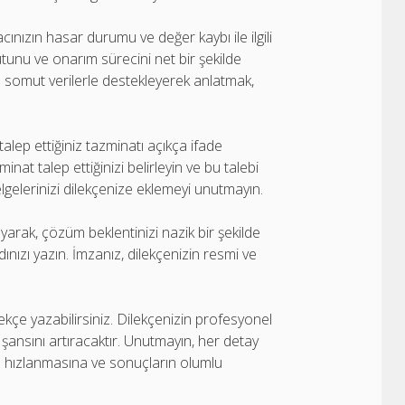
ınızın hasar durumu ve değer kaybı ile ilgili
yutunu ve onarım sürecini net bir şekilde
ı somut verilerle destekleyerek anlatmak,
talep ettiğiniz tazminatı açıkça ifade
nat talep ettiğinizi belirleyin ve bu talebi
belgelerinizi dilekçenize eklemeyi unutmayın.
arak, çözüm beklentinizi nazik bir şekilde
dınızı yazın. İmzanız, dilekçenizin resmi ve
ilekçe yazabilirsiniz. Dilekçenizin profesyonel
e şansını artıracaktır. Unutmayın, her detay
in hızlanmasına ve sonuçların olumlu