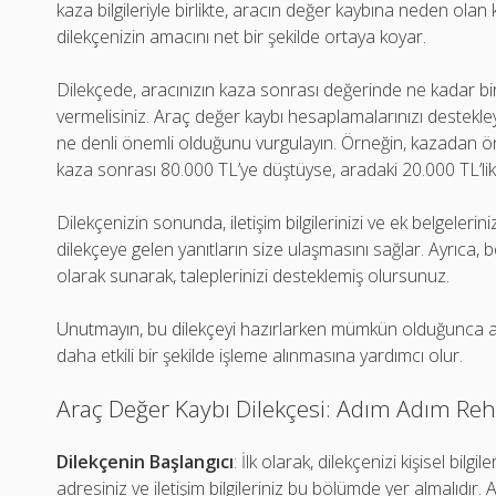
kaza bilgileriyle birlikte, aracın değer kaybına neden olan 
dilekçenizin amacını net bir şekilde ortaya koyar.
Dilekçede, aracınızın kaza sonrası değerinde ne kadar bir
vermelisiniz. Araç değer kaybı hesaplamalarınızı destekley
ne denli önemli olduğunu vurgulayın. Örneğin, kazadan ön
kaza sonrası 80.000 TL’ye düştüyse, aradaki 20.000 TL’lik f
Dilekçenizin sonunda, iletişim bilgilerinizi ve ek belgeleriniz
dilekçeye gelen yanıtların size ulaşmasını sağlar. Ayrıca, b
olarak sunarak, taleplerinizi desteklemiş olursunuz.
Unutmayın, bu dilekçeyi hazırlarken mümkün olduğunca açık 
daha etkili bir şekilde işleme alınmasına yardımcı olur.
Araç Değer Kaybı Dilekçesi: Adım Adım Re
Dilekçenin Başlangıcı
: İlk olarak, dilekçenizi kişisel bilgi
adresiniz ve iletişim bilgileriniz bu bölümde yer almalıdır