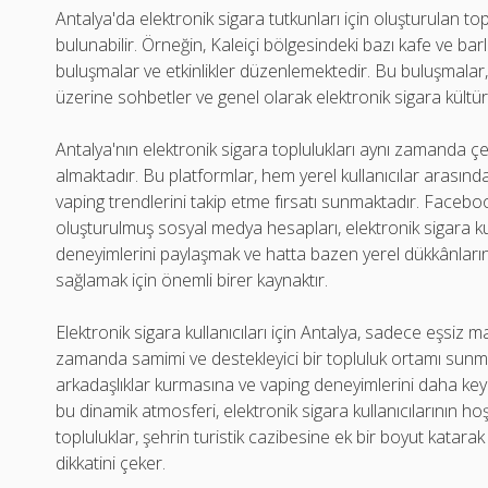
Antalya'da elektronik sigara tutkunları için oluşturulan top
bulunabilir. Örneğin, Kaleiçi bölgesindeki bazı kafe ve barla
buluşmalar ve etkinlikler düzenlemektedir. Bu buluşmalar, y
üzerine sohbetler ve genel olarak elektronik sigara kültür
Antalya'nın elektronik sigara toplulukları aynı zamanda çeş
almaktadır. Bu platformlar, hem yerel kullanıcılar arasınd
vaping trendlerini takip etme fırsatı sunmaktadır. Faceboo
oluşturulmuş sosyal medya hesapları, elektronik sigara kull
deneyimlerini paylaşmak ve hatta bazen yerel dükkânların
sağlamak için önemli birer kaynaktır.
Elektronik sigara kullanıcıları için Antalya, sadece eşsiz man
zamanda samimi ve destekleyici bir topluluk ortamı sunmakt
arkadaşlıklar kurmasına ve vaping deneyimlerini daha keyif
bu dinamik atmosferi, elektronik sigara kullanıcılarının 
topluluklar, şehrin turistik cazibesine ek bir boyut katarak
dikkatini çeker.