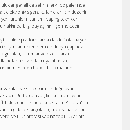
luluklar genellikle şehrin farklı bölgelerinde
r, elektronik sigara kullanıcıları için düzenli
eni ürünlerin tanıtımı, vaping teknikleri
ü hakkında bilgi paylaşımını içermektedir.
itli online platformlarda da aktif olarak yer
a iletişimi artırırken hem de dünya çapında
k grupları, forumlar ve özel olarak
anıcılarının sorularını yanıtlamak,
 indirimlerinden haberdar olmalarını
zaraları ve sıcak iklimi ile değil, aynı
adır. Bu topluluklar, kullanıcıların yeni
li hale getirmesine olanak tanır. Antalya'nın
hoşlarına gidecek birçok seçenek sunar ve bu
 yerel ve uluslararası vaping topluluklarının