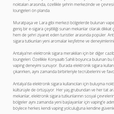
noktaları arasında, özellikle şehrin merkezinde ve çevres
loungeleri ön planda.
Muratpaşa ve Lara gibi merkezi bölgelerde bulunan vape 
geniş bir e-sigara çeşitliliği sunan mekanlar olarak dikkat
hem de şehri ziyaret eden turistler arasında popüler. Ant
sigara tutkunları yeni aromalar keşfetme ve deneyimlerini 
Antalya'nın elektronik sigara meraklıları için bir diğer ca
loungeleri. Özellikle Konyaaltı Sahili boyunca bulunan bu lou
vaping deneyimi sunuyor. Burada elektronik sigara kullanı
çıkarırken, aynı zamanda birbirleriyle tecrübelerini ve favori
Antalya'da elektronik sigara kullanıcıları için buluşma nokta
kültürüyle de örtüşüyor. Her yaş grubundan ve her tat ara
mekanlar, elektronik sigara tutkunlarının sosyal çevreleri
bölgeler aynı zamanda yeni başlayanlar için vaping'e adım
böylece herkes kendi vaping yolculuğuna kendine güvenle 