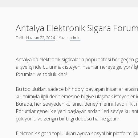
Antalya Elektronik Sigara Forum
Tarih:
Haziran 22, 2024
| Yazar:
admin
Antalya'da elektronik sigaraların popülaritesi her geçen gün
alışverişinde bulunmak isteyen insanlar nereye gidiyor? İş
forumları ve toplulukları!
Bu topluluklar, sadece bir hobiyi paylaşan insanlar arası
kullanımıyla ilgili derinlemesine bilgiye ulaşmak isteyenler
Burada, her seviyeden kullanıcı, deneyimlerini, favori likit m
Forumlar genellikle yeni başlayanlardan ileri seviye kulla
çok yönlü ve zengin bir bilgi deposu haline getirir.
Elektronik sigara toplulukları ayrıca sosyal bir platform işle